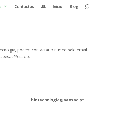
s
Contactos
👥
Início
Blog
ecnolgia, podem contactar o núcleo pelo email
: aeesac@esac.pt
biotecnologia@aeesac.pt